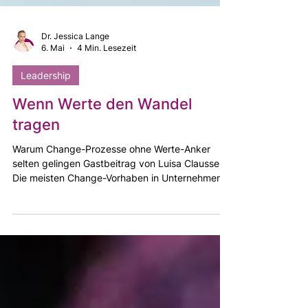
Dr. Jessica Lange
6. Mai
4 Min. Lesezeit
Leadership
Wenn Werte den Wandel
tragen
Warum Change-Prozesse ohne Werte-Anker
selten gelingen Gastbeitrag von Luisa Claussen
Die meisten Change-Vorhaben in Unternehmen
scheitern nicht an der Methode. Sie scheitern an
etwas, das in der Projektplanung selten benannt
wird: an den Werten, die im Hintergrund wirken
— und die mit der geplanten Veränderung in
Konflikt geraten. Wenn du als Geschäftsführung