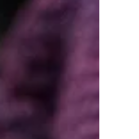
oder HR-Verantwortliche:r Veränderungen
verantwortest, kennst du das Muster: Strategie
steht. Roadmap ist abgestimmt.