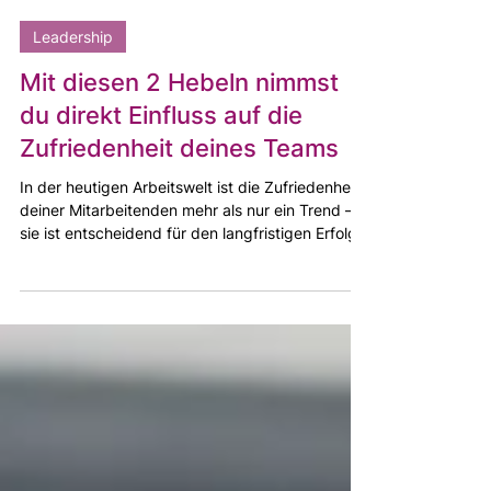
Dr. Jessica Lange
25. Juni
3 Min. Lesezeit
Leadership
Mit diesen 2 Hebeln nimmst
du direkt Einfluss auf die
Zufriedenheit deines Teams
In der heutigen Arbeitswelt ist die Zufriedenheit
deiner Mitarbeitenden mehr als nur ein Trend –
sie ist entscheidend für den langfristigen Erfolg
deines Unternehmens. Als Führungskraft hast du
einen direkten Einfluss auf die Zufriedenheit
deines Teams. Grundsätzlich hängt
Arbeitszufriedenheit von 2 Faktoren ab: 1. Den
Erwartungen an eine Situation 2. Der realen
objektiven Situation An beiden Stellen kannst du
als Führungskraft ansetzen, um die
Zufriedenheit