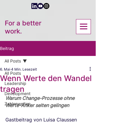
For a better
work.
Beitrag
All Posts
6. Mai
4 Min. Lesezeit
All Posts
Wenn Werte den Wandel
Leadership
tragen
Development
Warum Change-Prozesse ohne 
Zahlenwelten
Werte-Anker selten gelingen
Gastbeitrag von Luisa Claussen