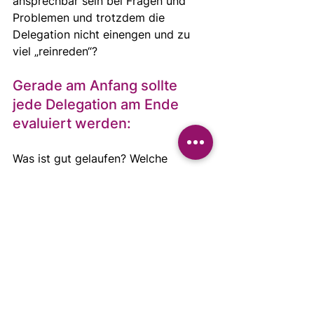
ansprechbar sein bei Fragen und 
Problemen und trotzdem die 
Delegation nicht einengen und zu 
viel „reinreden“?
Gerade am Anfang sollte 
jede Delegation am Ende 
evaluiert werden: 
Was ist gut gelaufen? Welche 
Verbesserung wünscht du dir? Was 
wünscht sich dein Team? 
Alle Aspekte, die hier genannt 
werden, sollten bei der nächste 
Delegation beachtet werden. 
Für individuelle Inspirationen und 
Fragen sprich uns gerne jederzeit an 
unter 
info@wertemanagement-