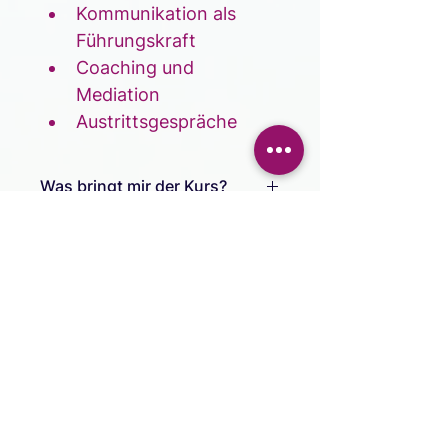
Kommunikation als 
Führungskraft
Coaching und 
Mediation
Austrittsgespräche
Was bringt mir der Kurs?
Kommunikation ist der 
Schlüssel zu einer guter 
Führungsbeziehung – 
erhalte den Schlüssel und 
lerne wie du ihn passend zu 
Info Downloads
deiner Persönlichkeit 
anwendest
Unternehmensbroschüre
Bei Feedback gibt es kein 
Zuviel, lerne wie du 
Feedback systematisiert 
und es dennoch authentisch 